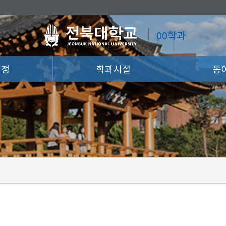
00학과
과정
학과시설
동