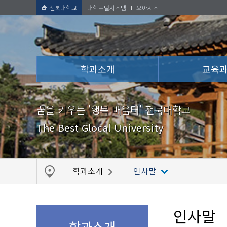
전북대학교
대학포털시스템
오아시스
학과소개
교육
꿈을 키우는 '행복 배움터' 전북대학교
The Best Glocal University
학과소개
인사말
인사말
학과소개